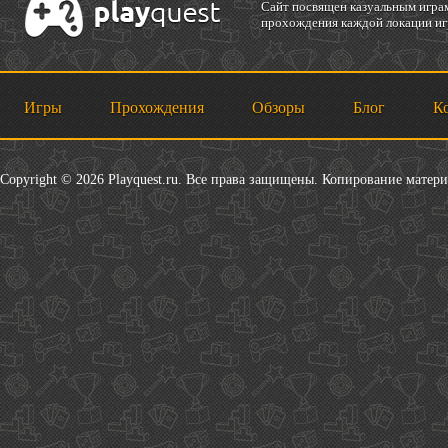
Cайт посвящен казуальным играм
прохождения каждой локации игр
Игры
Прохождения
Обзоры
Блог
К
Copyright © 2026 Playquest.ru. Все права защищены. Копирование матер