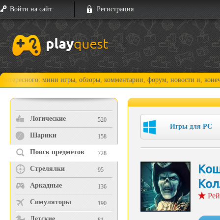
Войти на сайт:
Регистрация
ного: мини игры, обзоры, комментарии, форум, новости и, конечно, про
Логические
520
Игры для PC
Шарики
158
Поиск предметов
728
Кош
Стрелялки
95
Кол
Аркадные
136
Рей
Симуляторы
190
Детские