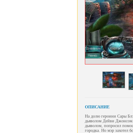
ОПИСАНИЕ
На долю героини Сары Блэ
дьяволом Дейви Джонсом. 
дьяволом, попросил помощ
городка. Но мэр захотел б