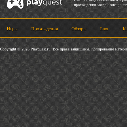
Cайт посвящен казуальным играм
прохождения каждой локации игр
Игры
Прохождения
Обзоры
Блог
К
Copyright © 2026 Playquest.ru. Все права защищены. Копирование матер