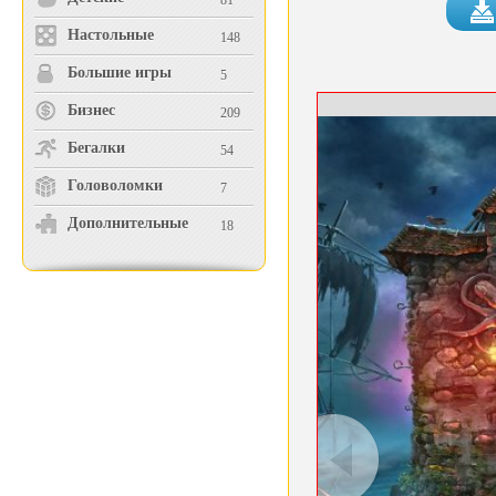
81
Настольные
148
Большие игры
5
Бизнес
209
Бегалки
54
Головоломки
7
Дополнительные
18