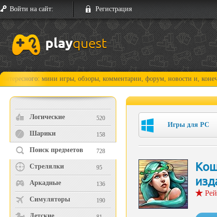
Войти на сайт:
Регистрация
го: мини игры, обзоры, комментарии, форум, новости и, конечно, прохо
Логические
520
Игры для PC
Шарики
158
Поиск предметов
728
Кош
Стрелялки
95
изд
Аркадные
136
Рей
Симуляторы
190
Детские