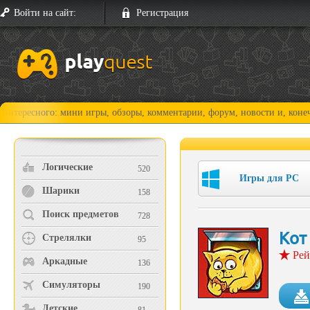
Войти на сайт:
Регистрация
ого: мини игры, обзоры, комментарии, форум, новости и, конечно, прох
Логические
520
Игры для PC
Шарики
158
Поиск предметов
728
Кот
Стрелялки
95
Рей
Аркадные
136
Симуляторы
190
Детские