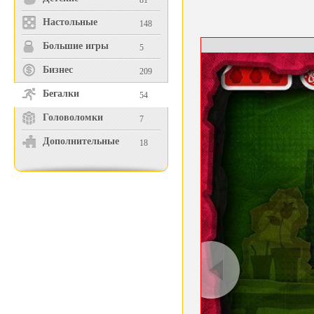
81
Настольные
148
Большие игры
5
Бизнес
209
Бегалки
54
Головоломки
7
Дополнительные
18