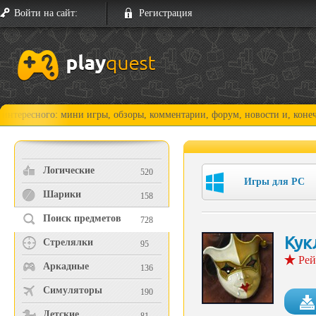
Войти на сайт:
Регистрация
го: мини игры, обзоры, комментарии, форум, новости и, конечно, прохо
Логические
520
Игры для PC
Шарики
158
Поиск предметов
728
Кук
Стрелялки
95
Рей
Аркадные
136
Симуляторы
190
Детские