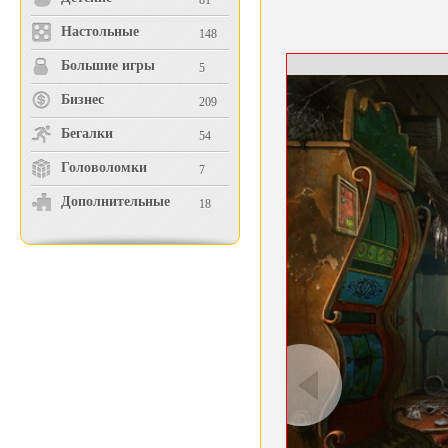
81
Настольные
148
Большие игры
5
Бизнес
209
Бегалки
54
Головоломки
7
Дополнительные
18