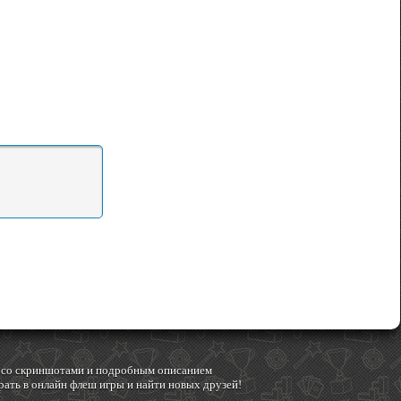
гр со скриншотами и подробным описанием
ать в онлайн флеш игры и найти новых друзей!