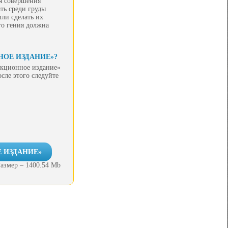
я совершения
ть среди груды
ли сделать их
го гения должна
НОЕ ИЗДАНИЕ»?
екционное издание»
сле этого следуйте
 ИЗДАНИЕ»
азмер – 1400.54 Mb