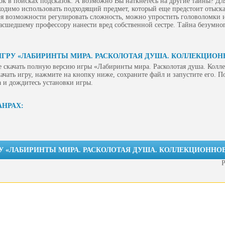
к в поисках подсказок. А возможно Вы наткнетесь на другие тайны? Дл
одимо использовать подходящий предмет, который еще предстоит отыска
ря возможности регулировать сложность, можно упростить головоломки и
масшедшему профессору нанести вред собственной сестре. Тайна безумно
ИГРУ «ЛАБИРИНТЫ МИРА. РАСКОЛОТАЯ ДУША. КОЛЛЕКЦИОН
е скачать полную версию игры «Лабиринты мира. Расколотая душа. Колл
ачать игру, нажмите на кнопку ниже, сохраните файл и запустите его. По
 и дождитесь установки игры.
АНРАХ:
У «ЛАБИРИНТЫ МИРА. РАСКОЛОТАЯ ДУША. КОЛЛЕКЦИОННОЕ
Р