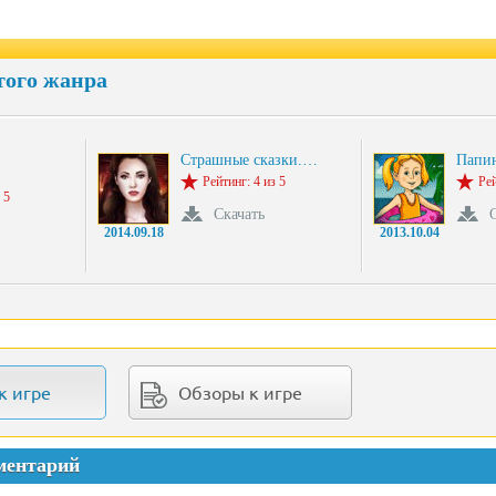
того жанра
Страшные сказки.…
Папи
Рейтинг: 4 из 5
Рей
 5
Скачать
2014.09.18
2013.10.04
к игре
Обзоры к игре
ментарий