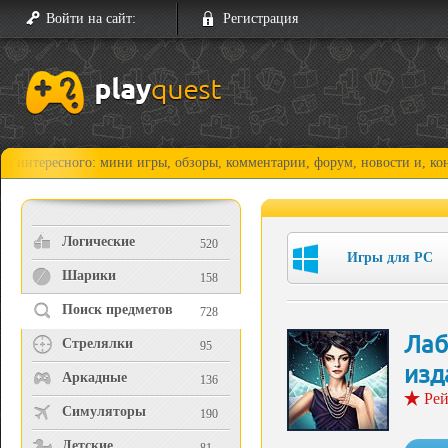
Войти на сайт:
Регистрация
сного: мини игры, обзоры, комментарии, форум, новости и, конечно, пр
Логические
520
Игры для PC
Шарики
158
Поиск предметов
728
Лаб
Стрелялки
95
изд
Аркадные
136
Рей
Симуляторы
190
Детские