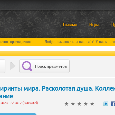
Главная
Игры
П
охождения!
Добро пожаловать на наш сайт! У нас много нового и
Поиск предметов
иринты мира. Расколотая душа. Колле
ание
тинг :
0
из 5
(голосов: 0)