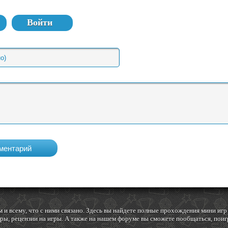
Войти
 и всему, что с ними связано. Здесь вы найдете полные прохождения мини и
ы, рецензии на игры. А также на нашем форуме вы сможете пообщаться, поигр