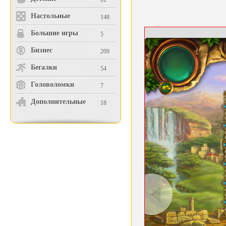
81
Настольные
148
Большие игры
5
Бизнес
209
Бегалки
54
Головоломки
7
Дополнительные
18