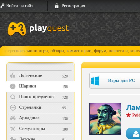
Войти на сайт:
Регистрация
ого: мини игры, обзоры, комментарии, форум, новости и, конечно, прох
Логические
520
Игры для PC
Шарики
158
Поиск предметов
728
Лам
Стрелялки
95
Рей
Аркадные
136
Симуляторы
190
Детские