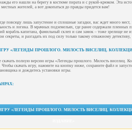
днажды его нашли на берегу в костюме пирата и с рукой-крюком. Эта исто
 местных жителей, а вот докопаться до правды придется вам!
 где повсюду лишь запустение и сплошные загадки, вас ждет много мест, 
ьность и логика. В мрачных подземельях, где ранее содержали пленных п
й корабль капитана, фамильный склеп и сам замок – тоже зрелище не и
и секреты, и разгадать их под силу только такому отважному детективу, 
ИГРУ «ЛЕГЕНДЫ ПРОШЛОГО. МИЛОСТЬ ВИСЕЛИЦ. КОЛЛЕКЦ
е скачать полную версию игры «Легенды прошлого. Милость виселиц. К
 Чтобы скачать игру, нажмите на кнопку ниже, сохраните файл и запусти
тановщика и дождитесь установки игры.
АНРАХ:
 ИГРУ «ЛЕГЕНДЫ ПРОШЛОГО. МИЛОСТЬ ВИСЕЛИЦ. КОЛЛЕК
ИЗДАНИЕ»