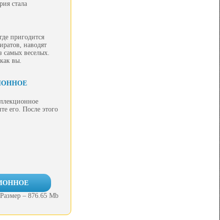
рия стала
где пригодится
иратов, наводят
з самых веселых.
как вы.
ИОННОЕ
оллекционное
те его. После этого
ЦИОННОЕ
Размер – 876.65 Mb