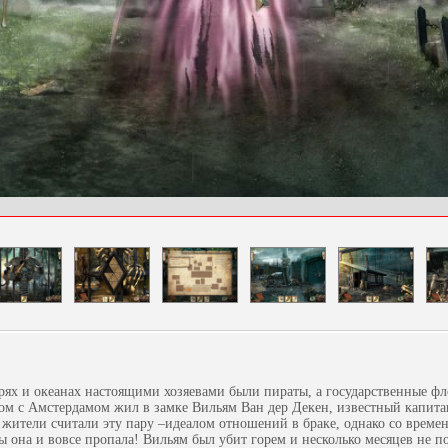
рях и океанах настоящими хозяевами были пираты, а государственные ф
ом с Амстердамом жил в замке Вильям Ван дер Декен, известный капита
 жители считали эту пару –идеалом отношений в браке, однако со време
ы она и вовсе пропала! Вильям был убит горем и несколько месяцев не п