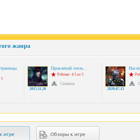
того жанра
страницы.
Проклятый отель.…
Насле
Рейтинг: 4.5 из 5
Рей
 5
Скачать
2015.11.20
2020.07.15
к игре
Обзоры к игре