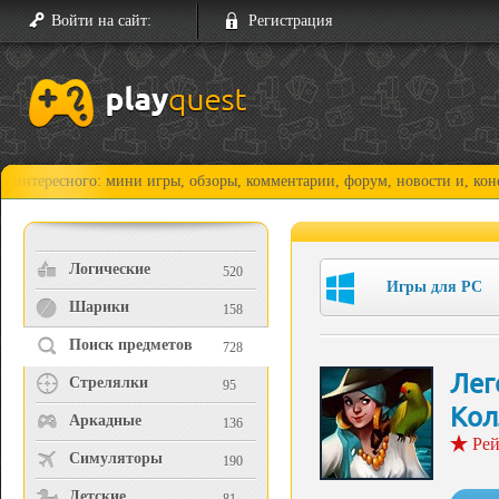
Войти на сайт:
Регистрация
ного: мини игры, обзоры, комментарии, форум, новости и, конечно, про
Логические
520
Игры для PC
Шарики
158
Поиск предметов
728
Лег
Стрелялки
95
Кол
Аркадные
136
Рей
Симуляторы
190
Детские