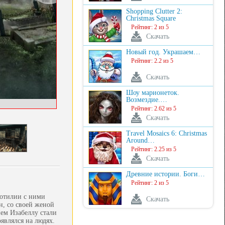
Shopping Clutter 2:
Christmas Square
Рейтинг: 2 из 5
Скачать
Новый год. Украшаем…
Рейтинг: 2.2 из 5
Скачать
Шоу марионеток.
Возмездие.…
Рейтинг: 2.62 из 5
Скачать
Travel Mosaics 6: Christmas
Around…
Рейтинг: 2.25 из 5
Скачать
Древние истории. Боги…
Рейтинг: 2 из 5
лотилии с ними
Скачать
н, со своей женой
нем Изабеллу стали
оявлялся на людях.