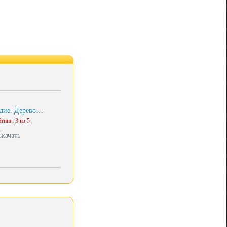
дие. Дерево…
тинг: 3 из 5
Скачать