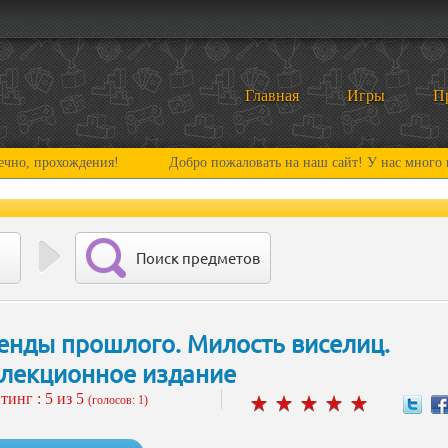
Главная
Игры
П
хождения!
Добро пожаловать на наш сайт! У нас много нового и и
Поиск предметов
енды прошлого. Милость виселиц.
лекционное издание
тинг :
5
из 5
(голосов: 1)