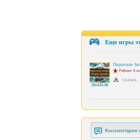
Еще игры э
Пиратские За
Рейтинг: 0 из
Скачать
2014.05.06
Комментарии 