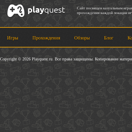
Cайт посвящен казуальным играм
прохождения каждой локации игр
Игры
Прохождения
Обзоры
Блог
К
Copyright © 2026 Playquest.ru. Все права защищены. Копирование матер