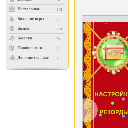
81
Настольные
148
Большие игры
5
Бизнес
209
Бегалки
54
Головоломки
7
Дополнительные
18