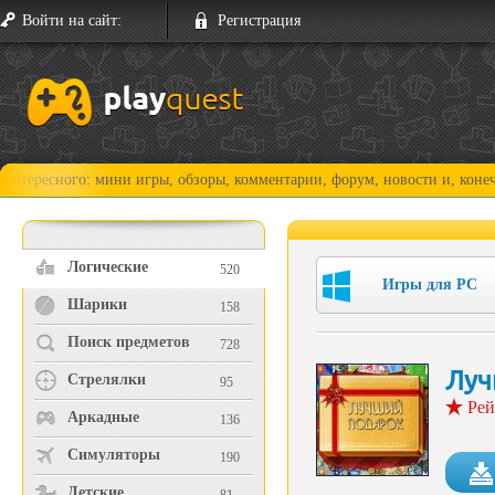
Войти на сайт:
Регистрация
го: мини игры, обзоры, комментарии, форум, новости и, конечно, прохо
Логические
520
Игры для PC
Шарики
158
Поиск предметов
728
Луч
Стрелялки
95
Рей
Аркадные
136
Симуляторы
190
Детские