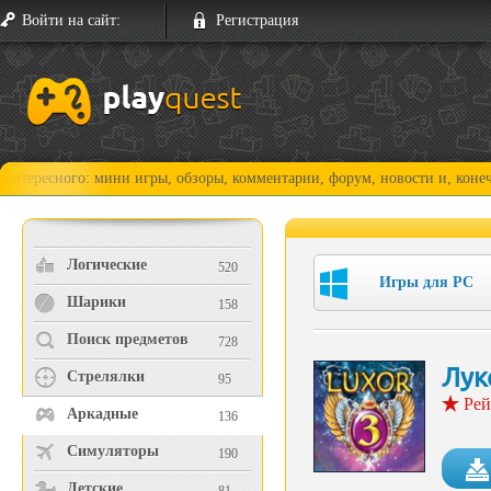
Войти на сайт:
Регистрация
го: мини игры, обзоры, комментарии, форум, новости и, конечно, прохо
Логические
520
Игры для PC
Шарики
158
Поиск предметов
728
Лук
Стрелялки
95
Рей
Аркадные
136
Симуляторы
190
Детские