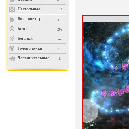
81
Настольные
148
Большие игры
5
Бизнес
209
Бегалки
54
Головоломки
7
Дополнительные
18