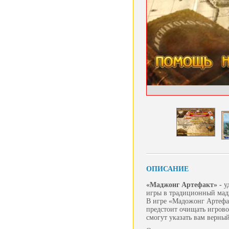
ОПИСАНИЕ
«Маджонг Артефакт» -
у
игры в традиционный мад
В игре «Мадожонг Артефак
предстоит очищать игрово
смогут указать вам верный