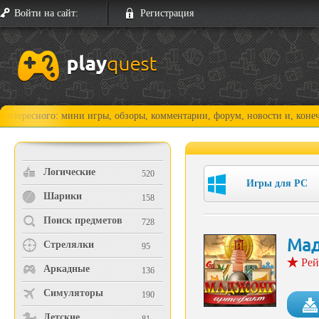
Войти на сайт:
Регистрация
го: мини игры, обзоры, комментарии, форум, новости и, конечно, прохо
Логические
520
Игры для PC
Шарики
158
Поиск предметов
728
Мад
Стрелялки
95
Рей
Аркадные
136
Симуляторы
190
Детские