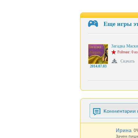
Еще игры э
Загадка Маск
Рейтинг: 0 из
Скачать
2014.07.03
Комментарии к
Ирина
0
Зачем пишет