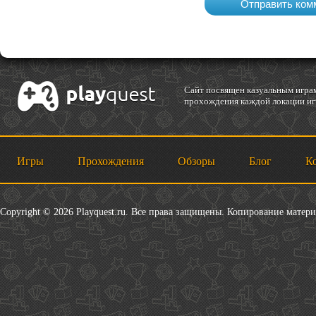
Cайт посвящен казуальным играм
прохождения каждой локации игр
Игры
Прохождения
Обзоры
Блог
К
Copyright © 2026 Playquest.ru. Все права защищены. Копирование матер