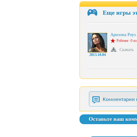
Еще игры э
Аризона Роуз
Рейтинг: 0 из
Скачать
2013.10.04
Комментарии 
Оставьте ваш ком