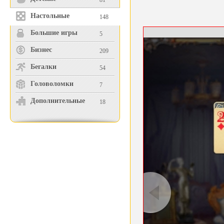
81
Настольные
148
Большие игры
5
Бизнес
209
Бегалки
54
Головоломки
7
Дополнительные
18