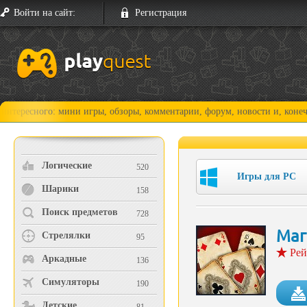
Войти на сайт:
Регистрация
го: мини игры, обзоры, комментарии, форум, новости и, конечно, прохо
Логические
520
Игры для PC
Шарики
158
Поиск предметов
728
Маг
Стрелялки
95
Рей
Аркадные
136
Симуляторы
190
Детские