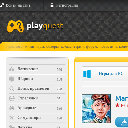
Войти на сайт:
Регистрация
ого: мини игры, обзоры, комментарии, форум, новости и, конечно, прох
Логические
520
Игры для PC
Шарики
158
Поиск предметов
728
Маг
Стрелялки
95
Рей
Аркадные
136
Симуляторы
190
Детские