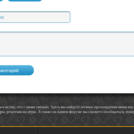
 и всему, что с ними связано. Здесь вы найдете полные прохождения мини и
ы, рецензии на игры. А также на нашем форуме вы сможете пообщаться, поигр