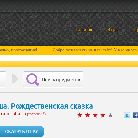
Главная
Игры
П
хождения!
Добро пожаловать на наш сайт! У нас много нового и 
Поиск предметов
а. Рождественская сказка
тинг :
4
из 5
(голосов: 6)
СКАЧАТЬ ИГРУ