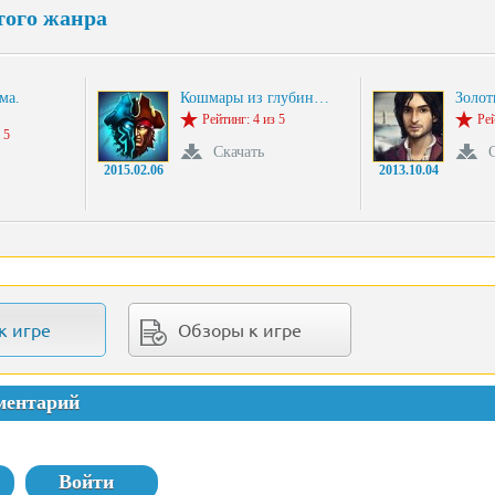
того жанра
ма.
Кошмары из глубин…
Золо
Рейтинг: 4 из 5
Рей
 5
Скачать
2015.02.06
2013.10.04
к игре
Обзоры к игре
ментарий
Войти