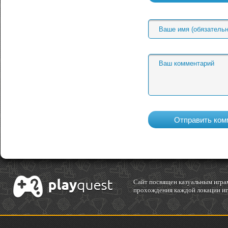
Cайт посвящен казуальным играм
прохождения каждой локации игр