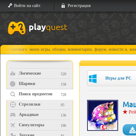
Войти на сайт:
Регистрация
ного: мини игры, обзоры, комментарии, форум, новости и, конечно, про
Логические
520
Игры для PC
Шарики
158
Поиск предметов
728
Маш
Стрелялки
95
Рей
Аркадные
136
Симуляторы
190
Детские