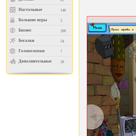
81
Настольные
148
Большие игры
5
Бизнес
209
Бегалки
54
Головоломки
7
Дополнительные
18