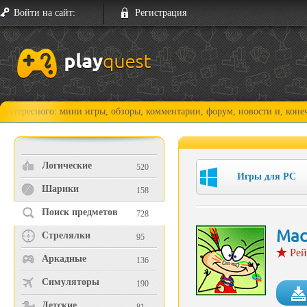
Войти на сайт:
Регистрация
го: мини игры, обзоры, комментарии, форум, новости и, конечно, прохо
Логические
520
Игры для PC
Шарики
158
Поиск предметов
728
Мас
Стрелялки
95
Рей
Аркадные
136
Симуляторы
190
Детские