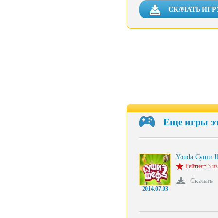
СКАЧАТЬ ИГРУ
Еще игры э
Youda Суши 
Рейтинг: 3 из
Скачать
2014.07.03