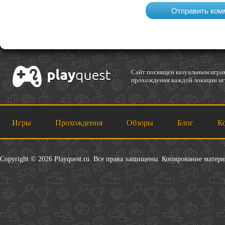
Cайт посвящен казуальным играм
прохождения каждой локации игр
Игры
Прохождения
Обзоры
Блог
К
Copyright © 2026 Playquest.ru. Все права защищены. Копирование матер