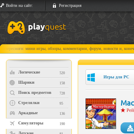
Войти на сайт:
Регистрация
го: мини игры, обзоры, комментарии, форум, новости и, конечно, прохо
Логические
520
Игры для PC
Шарики
158
Поиск предметов
728
Мас
Стрелялки
95
Рей
Аркадные
136
Симуляторы
190
Детские