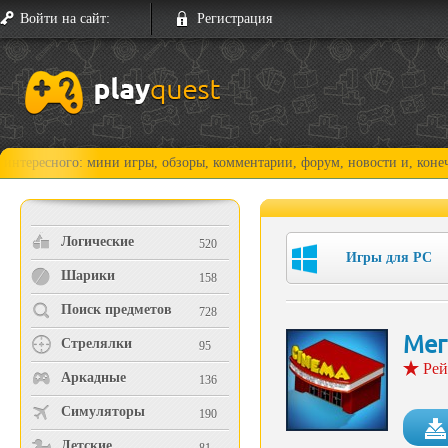
Войти на сайт:
Регистрация
ного: мини игры, обзоры, комментарии, форум, новости и, конечно, про
Логические
520
Игры для PC
Шарики
158
Поиск предметов
728
Мег
Стрелялки
95
Рей
Аркадные
136
Симуляторы
190
Детские