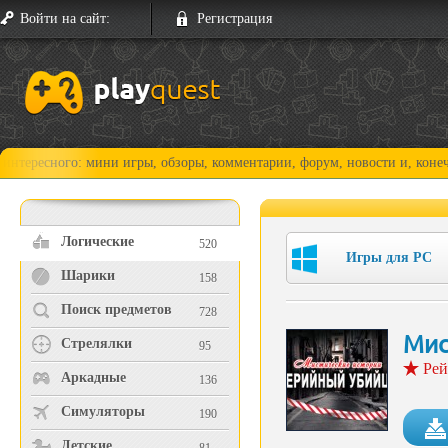
Войти на сайт:
Регистрация
го: мини игры, обзоры, комментарии, форум, новости и, конечно, прохо
Логические
520
Игры для PC
Шарики
158
Поиск предметов
728
Мис
Стрелялки
95
Рей
Аркадные
136
Симуляторы
190
Детские