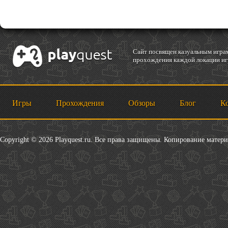
Cайт посвящен казуальным играм
прохождения каждой локации игр
Игры
Прохождения
Обзоры
Блог
К
Copyright © 2026 Playquest.ru. Все права защищены. Копирование матер