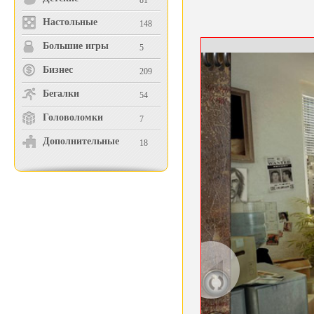
81
Настольные
148
Большие игры
5
Бизнес
209
Бегалки
54
Головоломки
7
Дополнительные
18