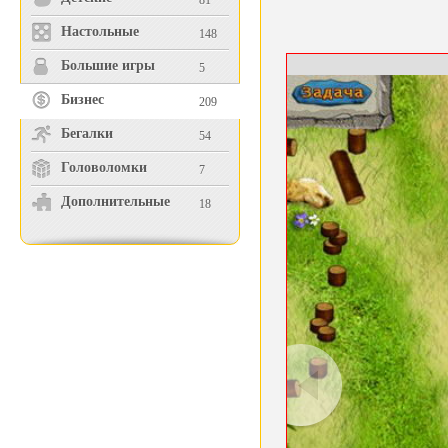
81
Настольные
148
Большие игры
5
Бизнес
209
Бегалки
54
Головоломки
7
Дополнительные
18