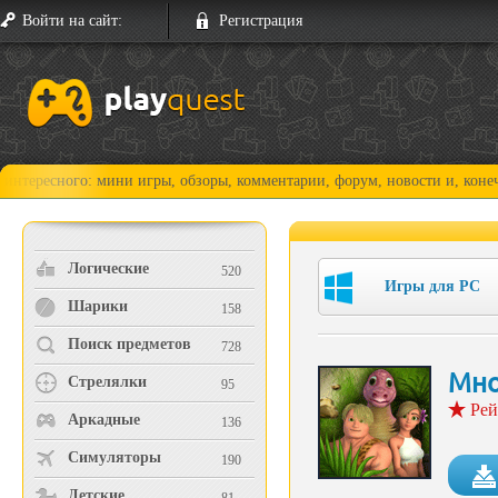
Войти на сайт:
Регистрация
ого: мини игры, обзоры, комментарии, форум, новости и, конечно, прох
Логические
520
Игры для PC
Шарики
158
Поиск предметов
728
Мно
Стрелялки
95
Рей
Аркадные
136
Симуляторы
190
Детские