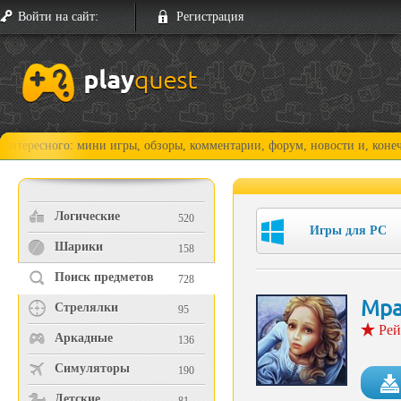
Войти на сайт:
Регистрация
го: мини игры, обзоры, комментарии, форум, новости и, конечно, прохо
Логические
520
Игры для PC
Шарики
158
Поиск предметов
728
Мра
Стрелялки
95
Рей
Аркадные
136
Симуляторы
190
Детские