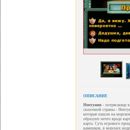
ОПИСАНИЕ
Нептуния -
потрясающе кр
сказочной страны - Непту
которые нашли на морском
образуют нечто вроде кар
карта. Суть игрового про
камешков, в морских недр