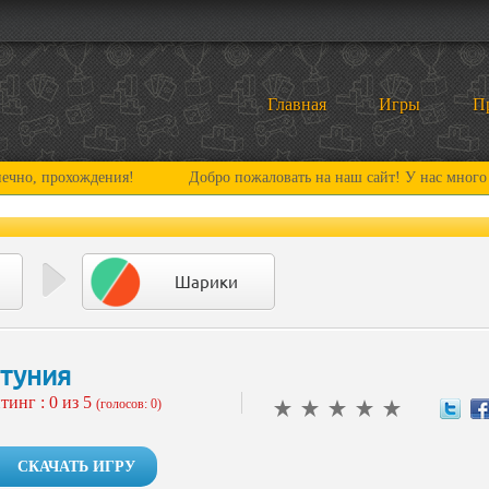
Главная
Игры
П
охождения!
Добро пожаловать на наш сайт! У нас много нового и
Шарики
туния
тинг :
0
из 5
(голосов: 0)
СКАЧАТЬ ИГРУ