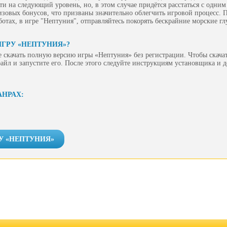
и на следующий уровень, но, в этом случае придётся расстаться с одним
зовых бонусов, что призваны значительно облегчить игровой процесс. П
ботах, в игре "Нептуния", отправляйтесь покорять бескрайние морские г
ИГРУ «НЕПТУНИЯ»?
 скачать полную версию игры «Нептуния» без регистрации. Чтобы скачат
айл и запустите его. После этого следуйте инструкциям установщика и 
АНРАХ:
У «НЕПТУНИЯ»