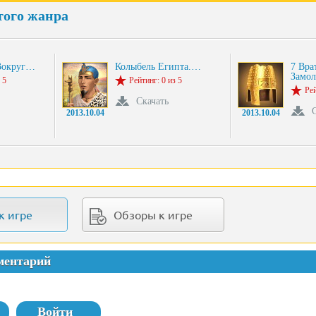
того жанра
Вокруг…
Колыбель Египта.…
7 Вра
Замол
 5
Рейтинг: 0 из 5
Рей
Скачать
2013.10.04
2013.10.04
к игре
Обзоры к игре
ментарий
Войти