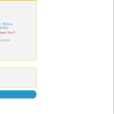
т. Путь к
ксису
тинг: 0 из 5
Скачать