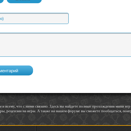
 и всему, что с ними связано. Здесь вы найдете полные прохождения мини и
ы, рецензии на игры. А также на нашем форуме вы сможете пообщаться, поигр