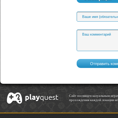
Cайт посвящен казуальным играм
прохождения каждой локации игр