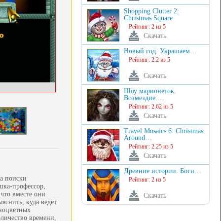
Shopping Clutter 2:
Christmas Square
Рейтинг: 2 из 5
Скачать
Новый год. Украшаем…
Рейтинг: 2.2 из 5
Скачать
Шоу марионеток.
Возмездие.…
Рейтинг: 2.62 из 5
Скачать
Travel Mosaics 6: Christmas
Around…
Рейтинг: 2.25 из 5
Скачать
Древние истории. Боги…
на поиски
Рейтинг: 2 из 5
шка-профессор,
что вместе они
Скачать
яснить, куда ведёт
дноцветных
оличество времени,