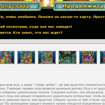
асочная игра, в жанре "собери тройку", где вам предстоит отправиться 
нии. Главными героями игры являются маленькая девочка Лиза и её деду
 побережье удивительные осколки. Соединив осколки, они обнаружили, 
ты и тогда они решают отправиться в удивительное путешествие, чтобы вы
цесса довольно проста: вам предстоит собирать группы из трёх и более о
ах! На прохождение каждого игрового уровня отводится определённое к