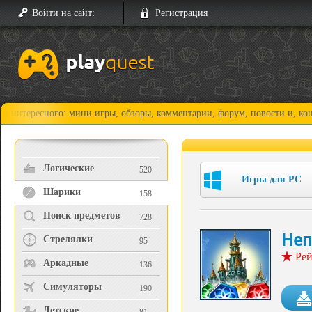
Войти на сайт:
Регистрация
сного: мини игры, обзоры, комментарии, форум, новости и, конечно, пр
Логические
520
Игры для PC
Шарики
158
Поиск предметов
728
Неп
Стрелялки
95
Рей
Аркадные
136
Симуляторы
190
Детские