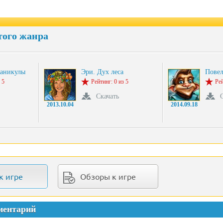
того жанра
Каникулы
Эри. Дух леса
Повел
 5
Рейтинг: 0 из 5
Рей
Скачать
2013.10.04
2014.09.18
к игре
Обзоры к игре
ментарий