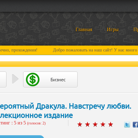
Главная
Игры
П
охождения!
Добро пожаловать на наш сайт! У нас много нового и
Бизнес
ероятный Дракула. Навстречу любви.
лекционное издание
тинг :
5
из 5
(голосов: 2)