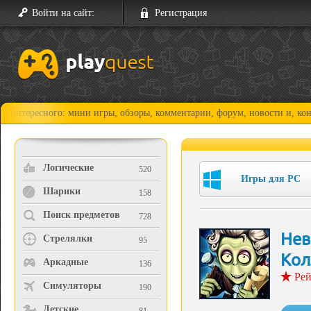
Войти на сайт:
Регистрация
сного: мини игры, обзоры, комментарии, форум, новости и, конечно, пр
Логические
520
Игры для PC
Шарики
158
Поиск предметов
728
Нев
Стрелялки
95
Кол
Аркадные
136
Рей
Симуляторы
190
Детские