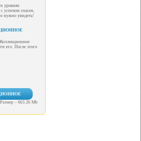
ех уровнях
 с успехом спасен,
го нужно увидеть!
КЦИОННОЕ
 Коллекционное
те его. После этого
КЦИОННОЕ
Размер – 663.26 Mb