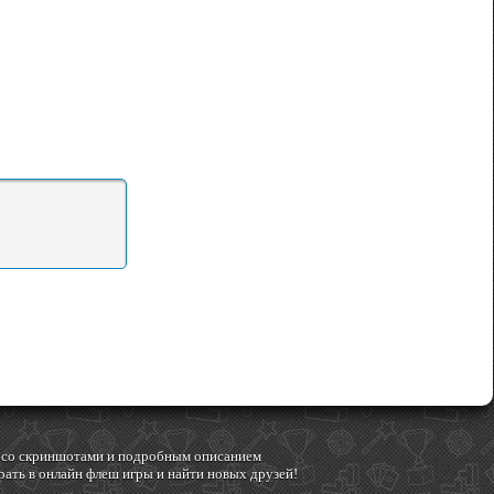
гр со скриншотами и подробным описанием
ать в онлайн флеш игры и найти новых друзей!