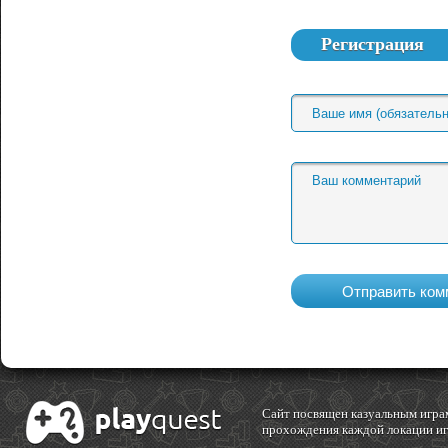
Регистрация
Cайт посвящен казуальным играм
прохождения каждой локации игр