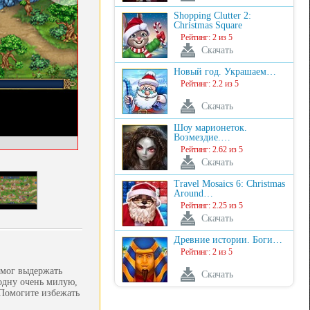
Shopping Clutter 2:
Christmas Square
Рейтинг: 2 из 5
Скачать
Новый год. Украшаем…
Рейтинг: 2.2 из 5
Скачать
Шоу марионеток.
Возмездие.…
Рейтинг: 2.62 из 5
Скачать
Travel Mosaics 6: Christmas
Around…
Рейтинг: 2.25 из 5
Скачать
Древние истории. Боги…
Рейтинг: 2 из 5
смог выдержать
Скачать
 одну очень милую,
 Помогите избежать