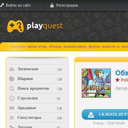
Войти на сайт:
Регистрация
ного: мини игры, обзоры, комментарии, форум, новости и, конечно, пр
Логические
520
Обз
Шарики
158
Рей
Автор
Поиск предметов
728
Стрелялки
95
Аркадные
136
СКАЧАТЬ ИГР
Симуляторы
190
Размер – 18.60 Мбайт
Детские