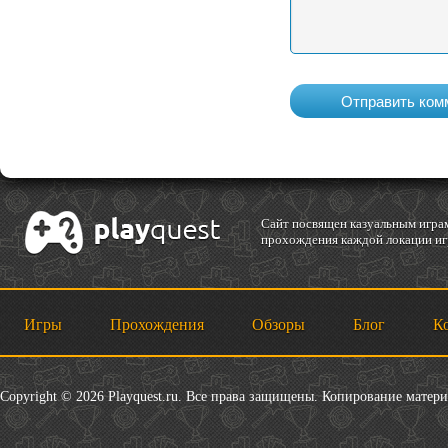
Cайт посвящен казуальным играм
прохождения каждой локации игр
Игры
Прохождения
Обзоры
Блог
К
Copyright © 2026 Playquest.ru. Все права защищены. Копирование матер