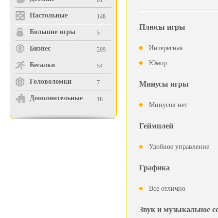
81
Настольные
148
Плюсы игры
Большие игры
5
Интересная
Бизнес
209
Юмор
Бегалки
54
Головоломки
7
Минусы игры
Дополнительные
18
Минусов нет
Геймплей
Удобное управление
Графика
Все отлично
Звук и музыкальное 