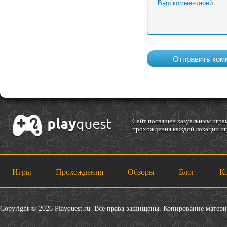
Cайт посвящен казуальным играм
прохождения каждой локации игр
Игры
Прохождения
Обзоры
Блог
К
Copyright © 2026 Playquest.ru. Все права защищены. Копирование матер