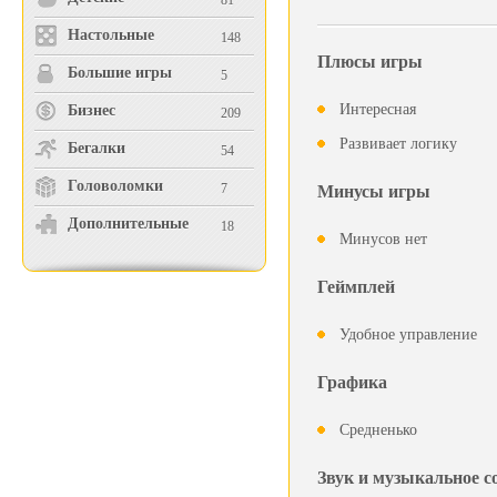
81
Настольные
148
Плюсы игры
Большие игры
5
Интересная
Бизнес
209
Развивает логику
Бегалки
54
Головоломки
7
Минусы игры
Дополнительные
18
Минусов нет
Геймплей
Удобное управление
Графика
Средненько
Звук и музыкальное 