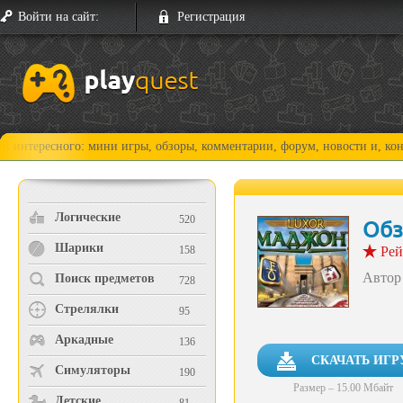
Войти на сайт:
Регистрация
сного: мини игры, обзоры, комментарии, форум, новости и, конечно, пр
Логические
520
Обз
Шарики
158
Рей
Автор
Поиск предметов
728
Стрелялки
95
Аркадные
136
СКАЧАТЬ ИГР
Симуляторы
190
Размер – 15.00 Мбайт
Детские