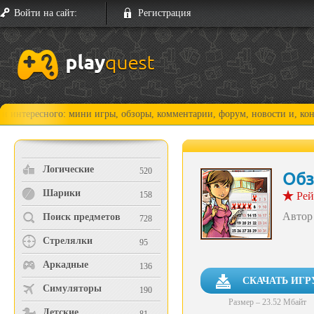
Войти на сайт:
Регистрация
сного: мини игры, обзоры, комментарии, форум, новости и, конечно, пр
Логические
520
Обз
Шарики
158
Рей
Автор
Поиск предметов
728
Стрелялки
95
Аркадные
136
СКАЧАТЬ ИГР
Симуляторы
190
Размер – 23.52 Мбайт
Детские