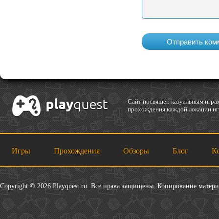
Cайт посвящен казуальным играм
прохождения каждой локации игр
Игры
Прохождения
Обзоры
Блог
К
Copyright © 2026 Playquest.ru. Все права защищены. Копирование матер