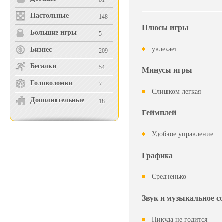
81
Настольные
148
Плюсы игры
Большие игры
5
увлекает
Бизнес
209
Бегалки
54
Минусы игры
Головоломки
7
Слишком легкая
Дополнительные
18
Геймплей
Удобное управление
Графика
Средненько
Звук и музыкальное 
Никуда не годится