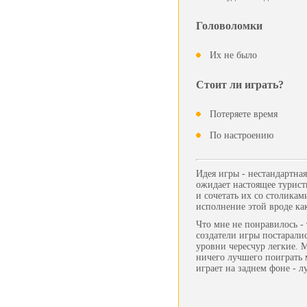
Головоломки
Их не было
Стоит ли играть?
Потеряете время
По настроению
Идея игры - нестандартна
ожидает настоящее турист
и сочетать их со столикам
исполнение этой вроде ка
Что мне не понравилось - 
создатели игры постаралис
уровни чересчур легкие. 
ничего лучшего поиграть 
играет на заднем фоне - л