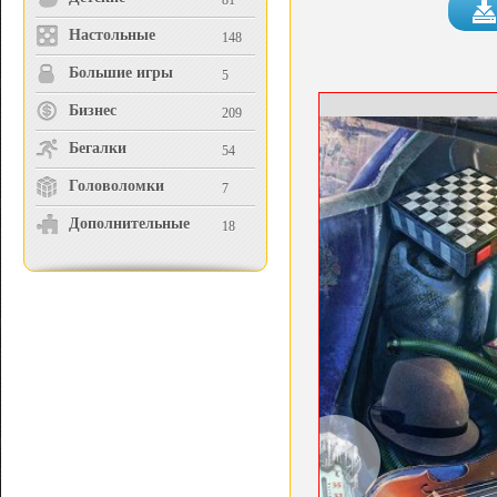
81
Настольные
148
Большие игры
5
Бизнес
209
Бегалки
54
Головоломки
7
Дополнительные
18