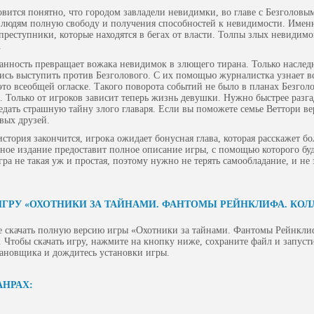
овится понятно, что городом завладели невидимки, во главе с Безголовым
людям полную свободу и получения способностей к невидимости. Именно
преступники, которые находятся в бегах от власти. Толпы злых невидимо
.
анность превращает вожака невидимок в злющего тирана. Только наслед
лись выступить против Безголового. С их помощью журналистка узнает 
это всеобщей огласке. Такого поворота событий не было в планах Безгол
. Только от игроков зависит теперь жизнь девушки. Нужно быстрее разг
едать страшную тайну злого главаря. Если вы поможете семье Веттори в
овых друзей.
история закончится, игрока ожидает бонусная глава, которая расскажет бо
ное издание предоставит полное описание игры, с помощью которого буд
ра не такая уж и простая, поэтому нужно не терять самообладание, и не 
ИГРУ «ОХОТНИКИ ЗА ТАЙНАМИ. ФАНТОМЫ РЕЙНКЛИФА. КО
е скачать полную версию игры «Охотники за тайнами. Фантомы Рейнкли
 Чтобы скачать игру, нажмите на кнопку ниже, сохраните файл и запусти
тановщика и дождитесь установки игры.
АНРАХ: