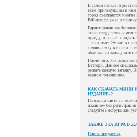
В самом начале игры стан
всем прильнувшим к ним 
город съезжаются многие 
Рейнклифа ужас и панику
Гарантированная безнаказ
этого государства осмели
правду, и желает придать 
захватывает Эмили в плен
головоломку в игре и выв
обличье, то заполучите н
После того, как основная 
Веттори. Данное специаль
решать каждую загадку. Иг
верном помощнике.
КАК СКАЧАТЬ МИНИ 
ИЗДАНИЕ»?
На нашем сайте вы может
издание» без регистрации.
следуйте инструкциям ус
ТАКЖЕ ЭТА ИГРА В Ж
Поиск предметов,