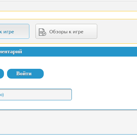
к игре
Обзоры к игре
ментарий
Войти