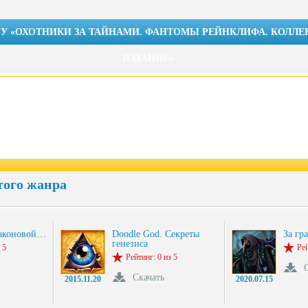
РУ «ОХОТНИКИ ЗА ТАЙНАМИ. ФАНТОМЫ РЕЙНКЛИФА. КОЛЛ
ИЗДАНИЕ»
того жанра
раконовой…
Doodle God. Секреты
За гр
генезиса
 5
Рей
Рейтинг: 0 из 5
Скачать
2015.11.20
2020.07.15