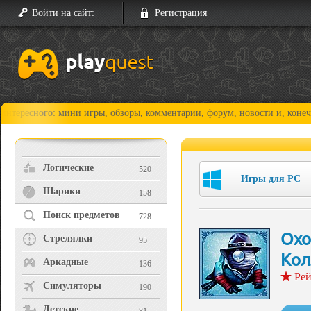
Войти на сайт:
Регистрация
о: мини игры, обзоры, комментарии, форум, новости и, конечно, прохож
Логические
520
Игры для PC
Шарики
158
Поиск предметов
728
Охо
Стрелялки
95
Кол
Аркадные
136
Рей
Симуляторы
190
Детские