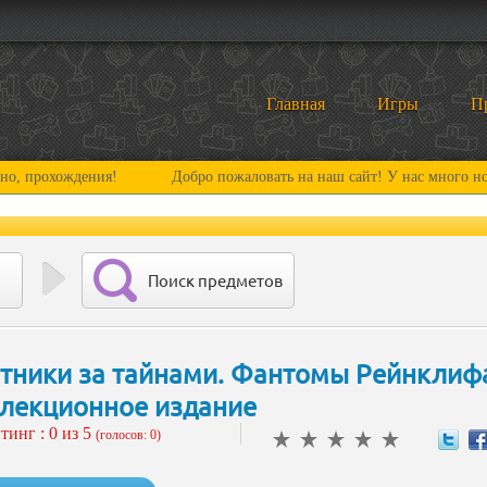
Главная
Игры
П
дения!
Добро пожаловать на наш сайт! У нас много нового и инт
Поиск предметов
тники за тайнами. Фантомы Рейнклиф
лекционное издание
тинг :
0
из 5
(голосов: 0)