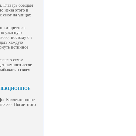
. Главарь обещает
 из-за этого в
к сеют на улицах
ники престола
всю ужасную
ового, поэтому он
адать каждую
ернуть истинное
льше о семье
ет намного легче
забывать о своем
ЛЛЕКЦИОННОЕ
фа. Коллекционное
те его. После этого