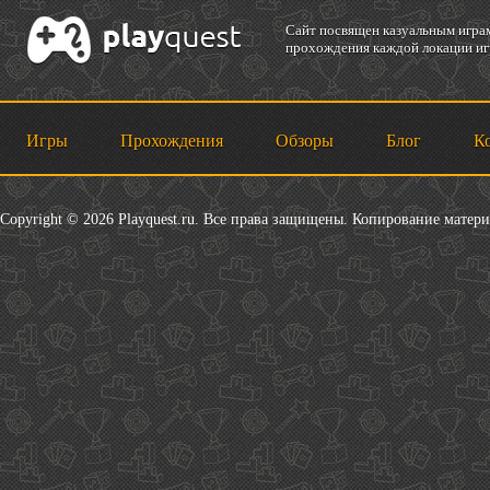
Cайт посвящен казуальным играм
прохождения каждой локации игр
Игры
Прохождения
Обзоры
Блог
К
Copyright © 2026 Playquest.ru. Все права защищены. Копирование матер