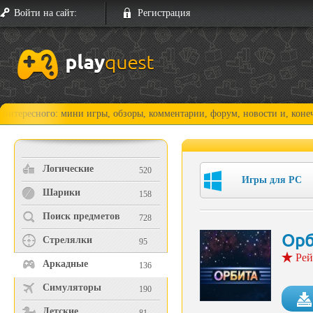
Войти на сайт:
Регистрация
ого: мини игры, обзоры, комментарии, форум, новости и, конечно, прох
Логические
520
Игры для PC
Шарики
158
Поиск предметов
728
Орб
Стрелялки
95
Рей
Аркадные
136
Симуляторы
190
Детские