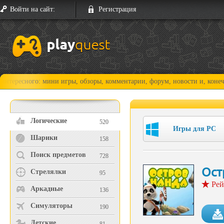
Войти на сайт:
Регистрация
го: мини игры, обзоры, комментарии, форум, новости и, конечно, прохо
Логические
520
Игры для PC
Шарики
158
Поиск предметов
728
Ост
Стрелялки
95
Рей
Аркадные
136
Симуляторы
190
Детские