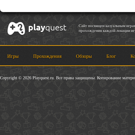
Cайт посвящен казуальным играм
прохождения каждой локации игр
Игры
Прохождения
Обзоры
Блог
К
Copyright © 2026 Playquest.ru. Все права защищены. Копирование матер