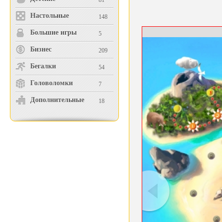
81
Настольные
148
Большие игры
5
Бизнес
209
Бегалки
54
Головоломки
7
Дополнительные
18