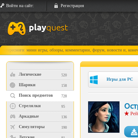
Войти на сайт:
Регистрация
го: мини игры, обзоры, комментарии, форум, новости и, конечно, прохо
Логические
520
Игры для PC
Шарики
158
Поиск предметов
728
Ост
Стрелялки
95
Рей
Аркадные
136
Симуляторы
190
Детские