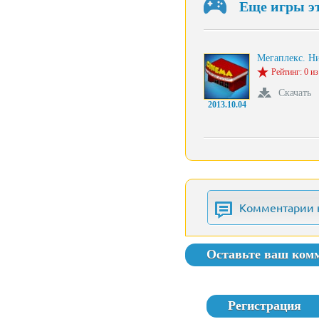
Еще игры э
Мегаплекс. Н
Рейтинг: 0 из
Скачать
2013.10.04
Комментарии 
Оставьте ваш ком
Регистрация