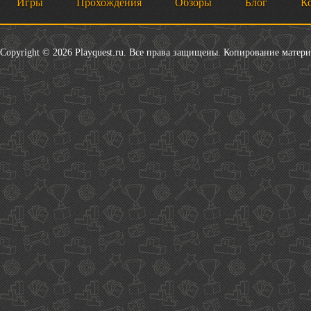
Игры
Прохождения
Обзоры
Блог
К
Copyright © 2026 Playquest.ru. Все права защищены. Копирование матер