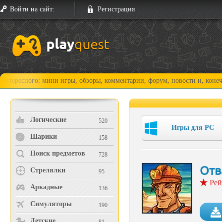
Войти на сайт:
Регистрация
го: мини игры, обзоры, комментарии, форум, новости и, конечно, прохо
Логические
520
Игры для PC
Шарики
158
Поиск предметов
728
Отв
Стрелялки
95
Рей
Аркадные
136
Симуляторы
190
Детские