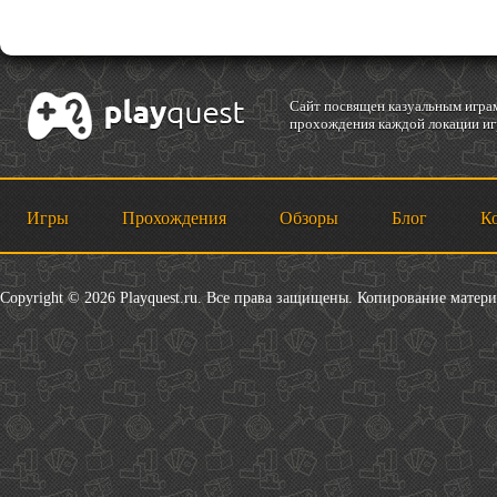
Cайт посвящен казуальным играм
прохождения каждой локации игр
Игры
Прохождения
Обзоры
Блог
К
Copyright © 2026 Playquest.ru. Все права защищены. Копирование матер