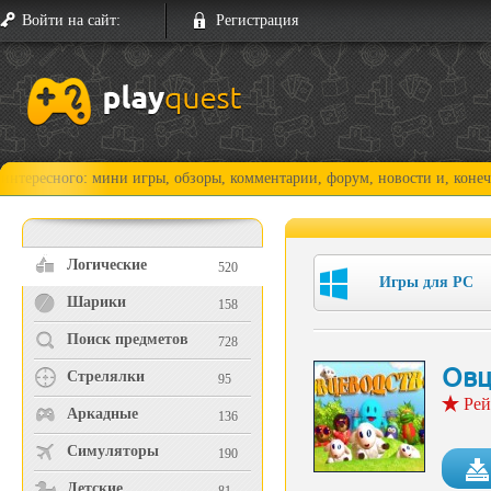
Войти на сайт:
Регистрация
ого: мини игры, обзоры, комментарии, форум, новости и, конечно, прох
Логические
520
Игры для PC
Шарики
158
Поиск предметов
728
Овц
Стрелялки
95
Рей
Аркадные
136
Симуляторы
190
Детские