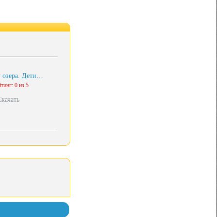
 озера. Дети…
тинг: 0 из 5
Скачать