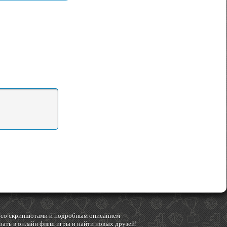
гр со скриншотами и подробным описанием
ать в онлайн флеш игры и найти новых друзей!