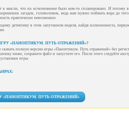
т к мысли, что их исчезновение было кем-то спланировано. И потому в
азрешении загадок, головоломок, ведь вам нужно поймать вора до того,
опасть практически невозможно.
одому детективу в этом запутанном неделя, найдя иллюзиониста, первую
ие.
ИГРУ «ПАНОПТИКУМ. ПУТЬ ОТРАЖЕНИЙ»?
е скачать полную версию игры «Паноптикум. Путь отражений» без регис
 кнопку ниже, сохраните файл и запустите его. После этого следуйте инс
 установки игры.
АНРАХ:
РУ «ПАНОПТИКУМ. ПУТЬ ОТРАЖЕНИЙ»