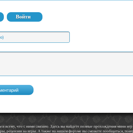
Войти
 и всему, что с ними связано. Здесь вы найдете полные прохождения мини и
ы, рецензии на игры. А также на нашем форуме вы сможете пообщаться, поигр