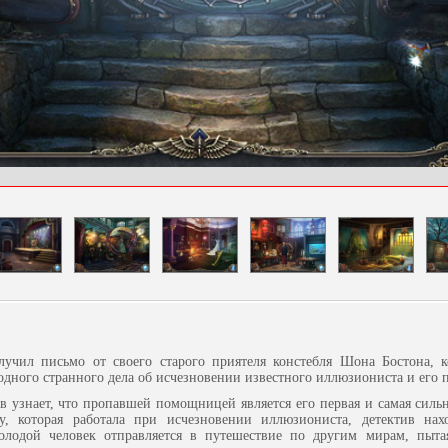
учил письмо от своего старого приятеля констебля Шона Бостона, к
одного странного дела об исчезновении известного иллюзиониста и его
в узнает, что пропавшей помощницей является его первая и самая сильн
у, которая работала при исчезновении иллюзиониста, детектив нах
молодой человек отправляется в путешествие по другим мирам, пыта