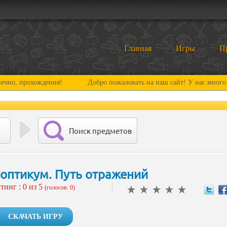
Главная
Игры
П
хождения!
Добро пожаловать на наш сайт! У нас много нового и 
Поиск предметов
оптикум. Путь отражений
тинг :
0
из 5
(голосов: 0)
СКАЧАТЬ ИГРУ