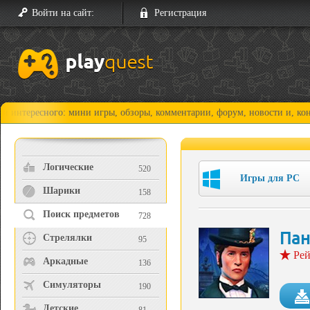
Войти на сайт:
Регистрация
ного: мини игры, обзоры, комментарии, форум, новости и, конечно, про
Логические
520
Игры для PC
Шарики
158
Поиск предметов
728
Пан
Стрелялки
95
Рей
Аркадные
136
Симуляторы
190
Детские