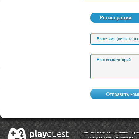
Регистрация
Cайт посвящен казуальным играм
прохождения каждой локации игр