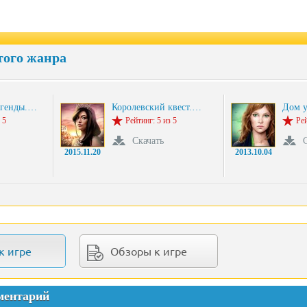
того жанра
егенды.…
Королевский квест.…
Дом у
 5
Рейтинг: 5 из 5
Рей
Скачать
2015.11.20
2013.10.04
к игре
Обзоры к игре
ментарий