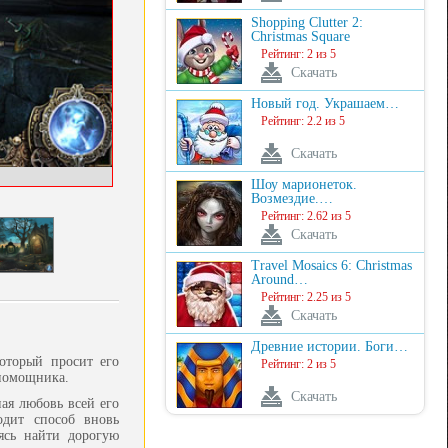
Shopping Clutter 2:
Christmas Square
Рейтинг: 2 из 5
Скачать
Новый год. Украшаем…
Рейтинг: 2.2 из 5
Скачать
Шоу марионеток.
Возмездие.…
Рейтинг: 2.62 из 5
Скачать
Travel Mosaics 6: Christmas
Around…
Рейтинг: 2.25 из 5
Скачать
Древние истории. Боги…
оторый просит его
Рейтинг: 2 из 5
 помощника.
Скачать
ая любовь всей его
одит способ вновь
ясь найти дорогую