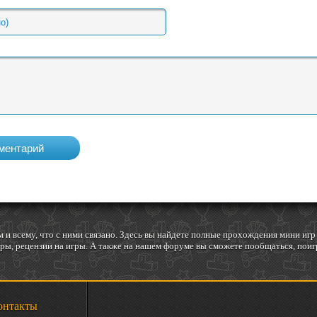
 и всему, что с ними связано. Здесь вы найдете полные прохождения мини и
ы, рецензии на игры. А также на нашем форуме вы сможете пообщаться, поигр
онтакты