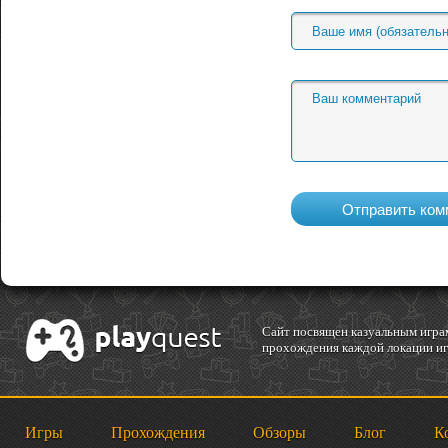
Cайт посвящен казуальным играм
прохождения каждой локации игр
Игры
Прохождения
Обзоры
Блог
К