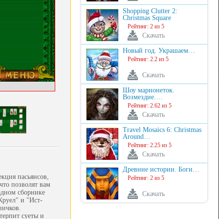
Shopping Clutter 2:
Christmas Square
Рейтинг: 2 из 5
Скачать
Новый год. Украшаем…
Рейтинг: 2.2 из 5
Скачать
Шоу марионеток.
Возмездие.…
Рейтинг: 2.62 из 5
Скачать
Travel Mosaics 6: Christmas
Around…
Рейтинг: 2.25 из 5
Скачать
Древние истории. Боги…
екция пасьянсов,
Рейтинг: 2 из 5
что позволят вам
ходном сборнике
Скачать
руел" и "Ист-
вичков.
терпит суеты и