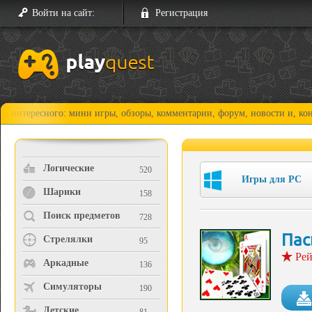
Войти на сайт:
Регистрация
есного: мини игры, обзоры, комментарии, форум, новости и, конечно, п
Логические
520
Игры для PC
Шарики
158
Поиск предметов
728
Пас
Стрелялки
95
Рей
Аркадные
136
Симуляторы
190
Детские