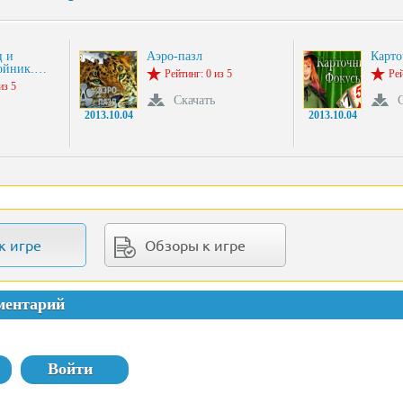
ц и
Аэро-пазл
Карт
бойник.…
Рейтинг: 0 из 5
Рей
из 5
Скачать
2013.10.04
2013.10.04
к игре
Обзоры к игре
ментарий
Войти