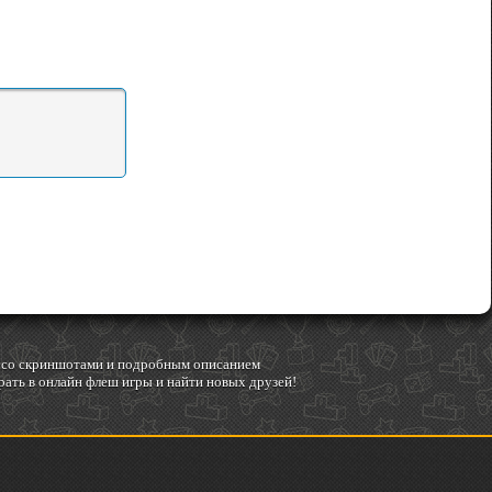
гр со скриншотами и подробным описанием
ать в онлайн флеш игры и найти новых друзей!