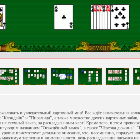
ожаловать в увлекательный карточный мир! Вас ждёт замечательная колл
 "Клондайк" и "Пирамида", а также множество других карточных забав, 
 не скучный вечер, за раскладыванием карт! Кроме того, в этом превос
ригующим названием "Осаждённый замок", а также "Чёртова дюжина", "К
 уровне присутствует детальное описание, что, несомненно, порадует но
 максимум терпения и внимательности, ведь раскладывание пасьянса не 