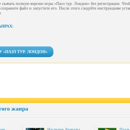
 скачать полную версию игры «Пазл тур. Лондон» без регистрации. Чтоб
сохраните файл и запустите его. После этого следуйте инструкциям уст
.
АНРАХ:
У «ПАЗЛ ТУР. ЛОНДОН»
того жанра
гон
Наследие Дракулы
Пазл