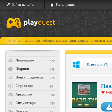
Войти на сайт:
Регистрация
сного: мини игры, обзоры, комментарии, форум, новости и, конечно, п
Логические
520
Игры для PC
Шарики
158
Поиск предметов
728
Паз
Стрелялки
95
Рей
Аркадные
136
Симуляторы
190
Детские