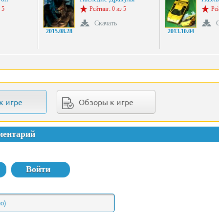
 5
Рейтинг: 0 из 5
Рей
Скачать
2015.08.28
2013.10.04
к игре
Обзоры к игре
ментарий
Войти