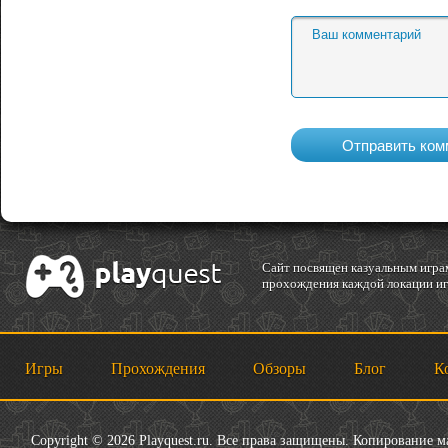
Cайт посвящен казуальным играм
прохождения каждой локации игр
Игры
Прохождения
Обзоры
Блог
К
Copyright © 2026 Playquest.ru. Все права защищены. Копирование 