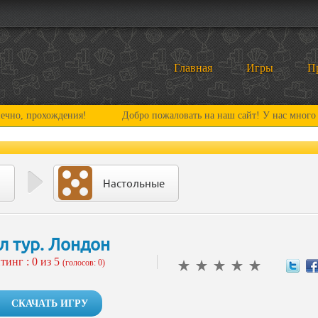
Главная
Игры
П
рохождения!
Добро пожаловать на наш сайт! У нас много нового и
Настольные
л тур. Лондон
тинг :
0
из 5
(голосов: 0)
СКАЧАТЬ ИГРУ