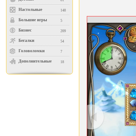
81
Настольные
148
Большие игры
5
Бизнес
209
Бегалки
54
Головоломки
7
Дополнительные
18