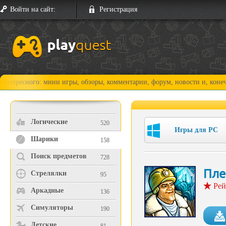
Войти на сайт:
Регистрация
го: мини игры, обзоры, комментарии, форум, новости и, конечно, прохо
Логические
520
Игры для PC
Шарики
158
Поиск предметов
728
Пле
Стрелялки
95
Рей
Аркадные
136
Симуляторы
190
Детские