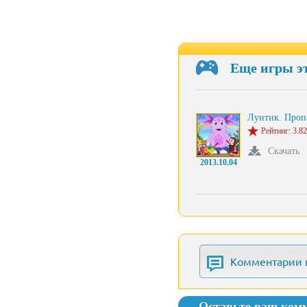
Еще игры э
Лунтик. Про
Рейтинг: 3.82
Скачать
2013.10.04
Комментарии 
Оставьте ваш ком