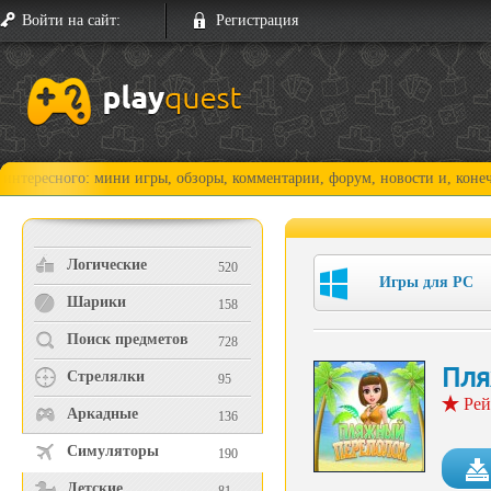
Войти на сайт:
Регистрация
го: мини игры, обзоры, комментарии, форум, новости и, конечно, прохо
Логические
520
Игры для PC
Шарики
158
Поиск предметов
728
Пля
Стрелялки
95
Рей
Аркадные
136
Симуляторы
190
Детские