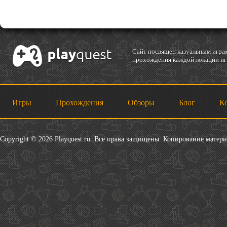
Cайт посвящен казуальным играм
прохождения каждой локации игр
Игры
Прохождения
Обзоры
Блог
К
Copyright © 2026 Playquest.ru. Все права защищены. Копирование матер