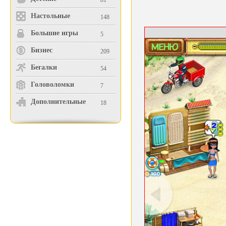
81
Настольные
148
Большие игры
5
Бизнес
209
Бегалки
54
Головоломки
7
Дополнительные
18