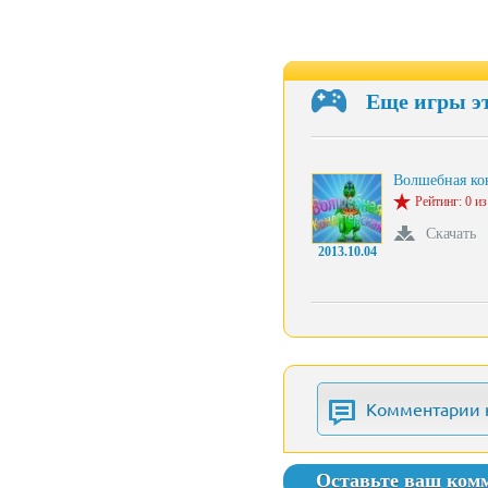
Еще игры э
Волшебная ко
Рейтинг: 0 из
Скачать
2013.10.04
Комментарии 
Оставьте ваш ком