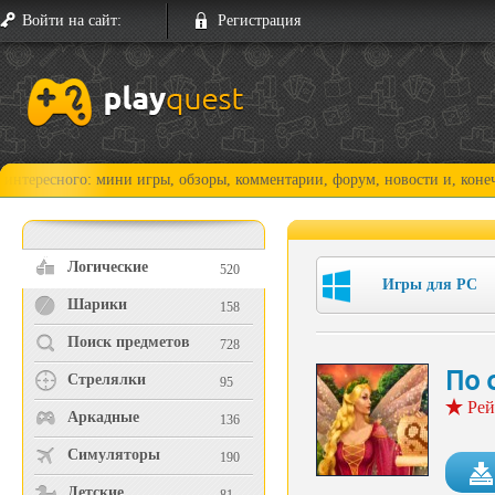
Войти на сайт:
Регистрация
го: мини игры, обзоры, комментарии, форум, новости и, конечно, прохо
Логические
520
Игры для PC
Шарики
158
Поиск предметов
728
По 
Стрелялки
95
Рей
Аркадные
136
Симуляторы
190
Детские