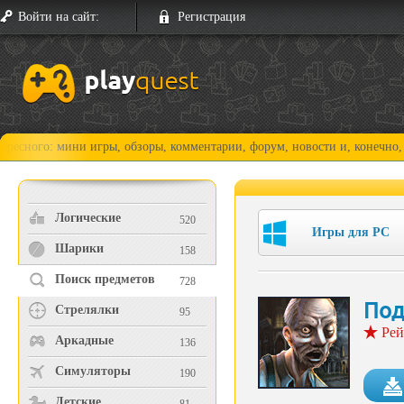
Войти на сайт:
Регистрация
о: мини игры, обзоры, комментарии, форум, новости и, конечно, прохож
Логические
520
Игры для PC
Шарики
158
Поиск предметов
728
Под
Стрелялки
95
Рей
Аркадные
136
Симуляторы
190
Детские