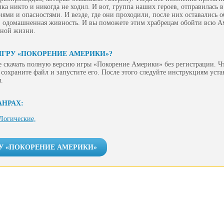
ика никто и никогда не ходил. И вот, группа наших героев, отправилась в
ями и опасностями. И везде, где они проходили, после них оставались о
х, одомашненная живность. И вы поможете этим храбрецам обойти всю А
тной жизни.
ИГРУ «ПОКОРЕНИЕ АМЕРИКИ»?
 скачать полную версию игры «Покорение Америки» без регистрации. Чт
сохраните файл и запустите его. После этого следуйте инструкциям уст
.
АНРАХ:
Логические,
РУ «ПОКОРЕНИЕ АМЕРИКИ»