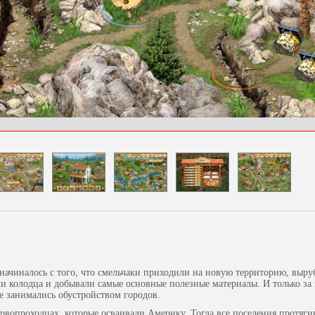
 начиналось с того, что смельчаки приходили на новую территорию, выруб
и колодца и добывали самые основные полезные материалы. И только з
ые занимались обустройством городов.
ервопроходцах, которые осваивали Америку. Тогда все поселения протяги