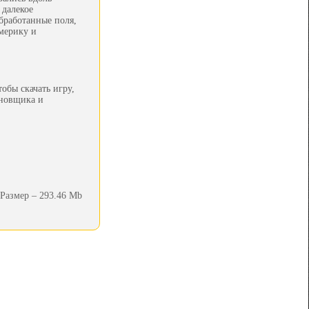
 далекое
бработанные поля,
мерику и
обы скачать игру,
ановщика и
Размер – 293.46 Mb