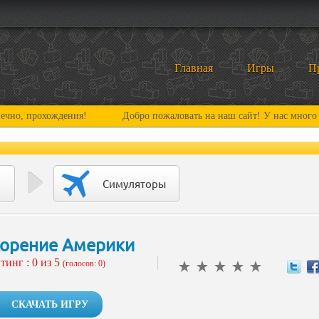
Главная
Игры
П
охождения!
Добро пожаловать на наш сайт! У нас много нового и
Симуляторы
орение Америки
тинг :
0
из 5
(голосов: 0)
СКАЧАТЬ ИГРУ