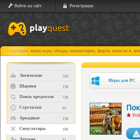
Войти на сайт:
Регистрация
сного: мини игры, обзоры, комментарии, форум, новости и, конечно, пр
Логические
520
Игры для PC
Шарики
158
Поиск предметов
728
Пок
Стрелялки
95
Рей
Аркадные
136
Симуляторы
190
Детские