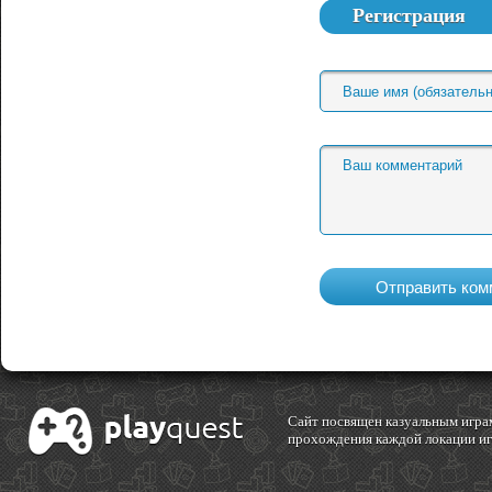
Регистрация
Cайт посвящен казуальным играм
прохождения каждой локации игр