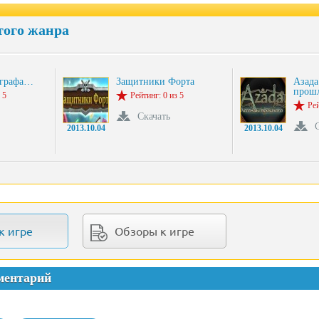
того жанра
 графа…
Защитники Форта
Азада
прош
 5
Рейтинг: 0 из 5
Рей
Скачать
2013.10.04
2013.10.04
к игре
Обзоры к игре
ментарий