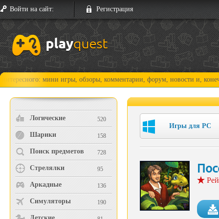
Войти на сайт:
Регистрация
ого: мини игры, обзоры, комментарии, форум, новости и, конечно, прох
Логические
520
Игры для PC
Шарики
158
Поиск предметов
728
Пос
Стрелялки
95
Рей
Аркадные
136
Симуляторы
190
Детские