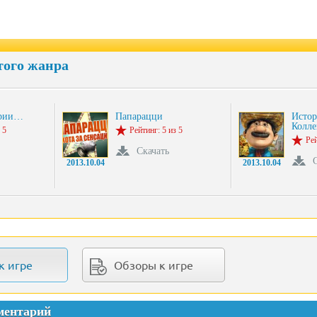
того жанра
ории…
Папарацци
Истор
Колл
 5
Рейтинг: 5 из 5
Рей
Скачать
2013.10.04
2013.10.04
к игре
Обзоры к игре
ментарий