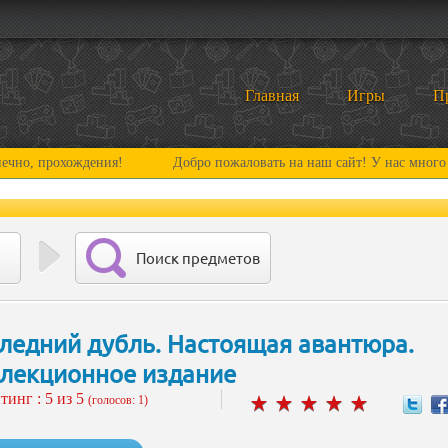
Главная
Игры
П
рохождения!
Добро пожаловать на наш сайт! У нас много нового и
Поиск предметов
ледний дубль. Настоящая авантюра.
лекционное издание
тинг :
5
из 5
(голосов: 1)