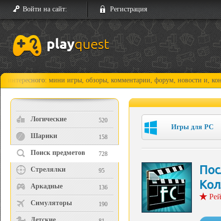
Войти на сайт:
Регистрация
есного: мини игры, обзоры, комментарии, форум, новости и, конечно, п
Логические
520
Игры для PC
Шарики
158
Поиск предметов
728
Пос
Стрелялки
95
Кол
Аркадные
136
Рей
Симуляторы
190
Детские