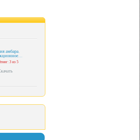
ия амбара.
екционное…
тинг: 3 из 5
Скачать