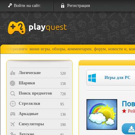
Войти на сайт:
Регистрация
сного: мини игры, обзоры, комментарии, форум, новости и, конечно, пр
Логические
520
Игры для PC
Шарики
158
Поиск предметов
728
Пов
Стрелялки
95
Рей
Аркадные
136
Симуляторы
190
Детские