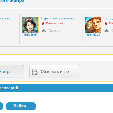
того жанра
асатели…
Переполох в клинике
12 по
 5
Рейтинг: 0 из 5
Рей
Скачать
2013.10.04
2014.07.28
к игре
Обзоры к игре
ментарий
Войти