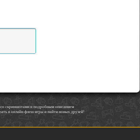
гр со скриншотами и подробным описанием
ать в онлайн флеш игры и найти новых друзей!