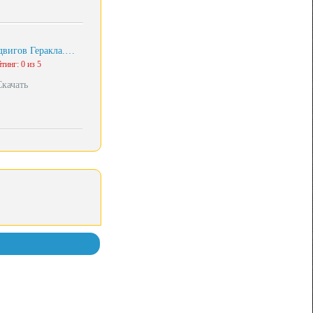
двигов Геракла.…
тинг: 0 из 5
Скачать