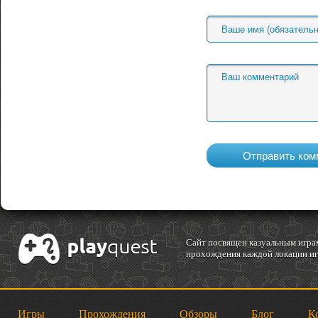
Cайт посвящен казуальным играм
прохождения каждой локации игр
Игры
Прохождения
Обзоры
Блог
К