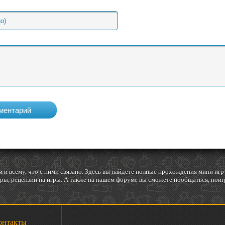
 и всему, что с ними связано. Здесь вы найдете полные прохождения мини и
ы, рецензии на игры. А также на нашем форуме вы сможете пообщаться, поигр
онтакты