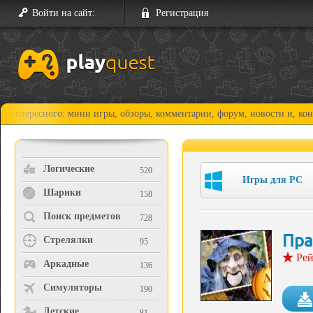
Войти на сайт:
Регистрация
ного: мини игры, обзоры, комментарии, форум, новости и, конечно, про
Логические
520
Игры для PC
Шарики
158
Поиск предметов
728
Пра
Стрелялки
95
Рей
Аркадные
136
Симуляторы
190
Детские