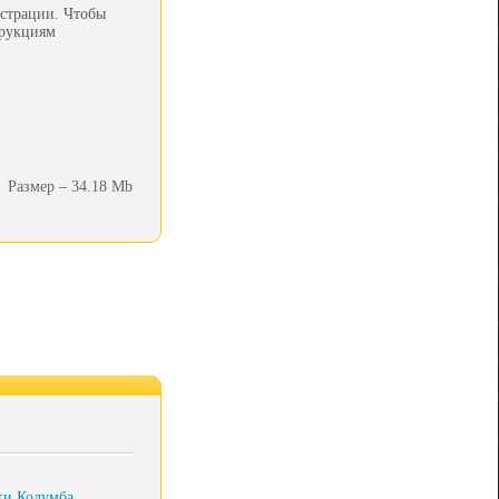
истрации. Чтобы
трукциям
Размер – 34.18 Mb
ки Колумба