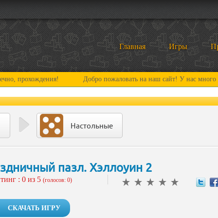
Главная
Игры
П
хождения!
Добро пожаловать на наш сайт! У нас много нового и 
Настольные
здничный пазл. Хэллоуин 2
тинг :
0
из 5
(голосов: 0)
СКАЧАТЬ ИГРУ