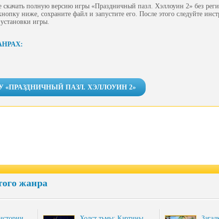
 скачать полную версию игры «Праздничный пазл. Хэллоуин 2» без рег
 кнопку ниже, сохраните файл и запустите его. После этого следуйте инс
 установки игры.
АНРАХ:
У «ПРАЗДНИЧНЫЙ ПАЗЛ. ХЭЛЛОУИН 2»
того жанра
 истории.…
Холст тьмы: Картины…
Загад