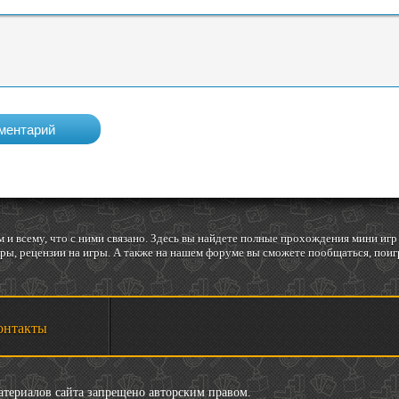
 и всему, что с ними связано. Здесь вы найдете полные прохождения мини и
ы, рецензии на игры. А также на нашем форуме вы сможете пообщаться, поигр
онтакты
материалов сайта запрещено авторским правом.