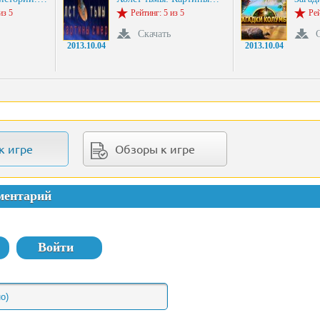
из 5
Рейтинг: 5 из 5
Рей
Скачать
2013.10.04
2013.10.04
к игре
Обзоры к игре
ментарий
Войти