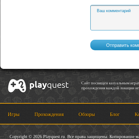
Cайт посвящен казуальным играм
прохождения каждой локации игр
Игры
Прохождения
Обзоры
Блог
К
Copyright © 2026 Playquest.ru. Все права защищены. Копирование 