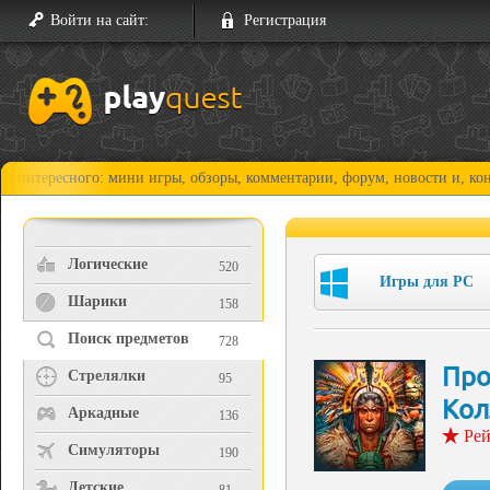
Войти на сайт:
Регистрация
ного: мини игры, обзоры, комментарии, форум, новости и, конечно, пр
Логические
520
Игры для PC
Шарики
158
Поиск предметов
728
Про
Стрелялки
95
Кол
Аркадные
136
Рей
Симуляторы
190
Детские