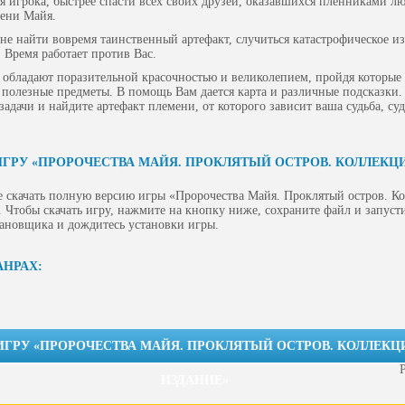
для игрока, быстрее спасти всех своих друзей, оказавшихся пленниками л
ени Майя.
и не найти вовремя таинственный артефакт, случиться катастрофическое и
 Время работает против Вас.
обладают поразительной красочностью и великолепием, пройдя которые 
полезные предметы. В помощь Вам дается карта и различные подсказки.
адачи и найдите артефакт племени, от которого зависит ваша судьба, суд
ИГРУ «ПРОРОЧЕСТВА МАЙЯ. ПРОКЛЯТЫЙ ОСТРОВ. КОЛЛЕК
е скачать полную версию игры «Пророчества Майя. Проклятый остров. К
 Чтобы скачать игру, нажмите на кнопку ниже, сохраните файл и запусти
тановщика и дождитесь установки игры.
АНРАХ:
ИГРУ «ПРОРОЧЕСТВА МАЙЯ. ПРОКЛЯТЫЙ ОСТРОВ. КОЛЛЕК
ИЗДАНИЕ»