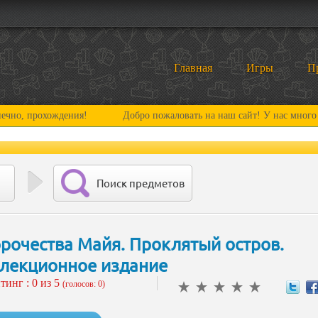
Главная
Игры
П
охождения!
Добро пожаловать на наш сайт! У нас много нового и 
Поиск предметов
рочества Майя. Проклятый остров.
лекционное издание
тинг :
0
из 5
(голосов: 0)