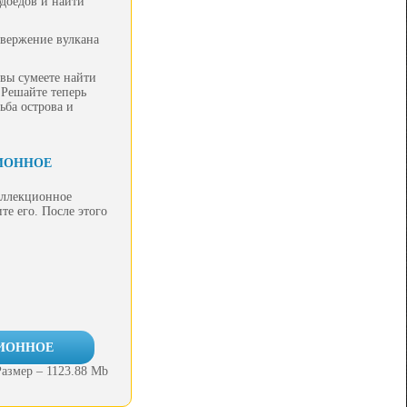
юдоедов и найти
звержение вулкана
вы сумеете найти
 Решайте теперь
ьба острова и
ЦИОННОЕ
оллекционное
те его. После этого
ЦИОННОЕ
Размер – 1123.88 Mb