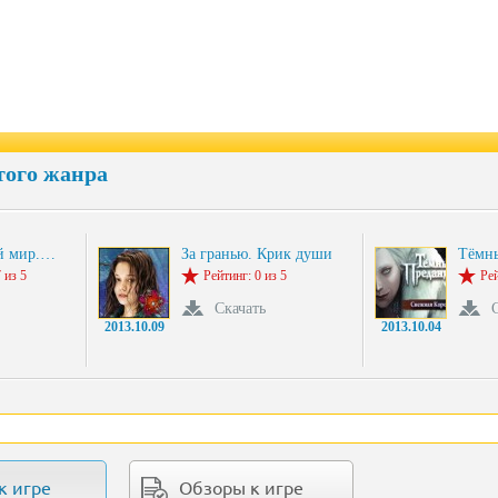
того жанра
й мир.…
За гранью. Крик души
Тёмн
 из 5
Рейтинг: 0 из 5
Рей
Скачать
2013.10.09
2013.10.04
к игре
Обзоры к игре