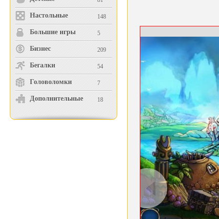
81
Настольные
148
Большие игры
5
Бизнес
209
Бегалки
54
Головоломки
7
Дополнительные
18