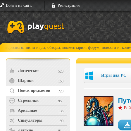
Войти на сайт:
Регистрация
ого: мини игры, обзоры, комментарии, форум, новости и, конечно, прох
Логические
520
Игры для PC
Шарики
158
Поиск предметов
728
Пут
Стрелялки
95
Рей
Аркадные
136
Симуляторы
190
Детские