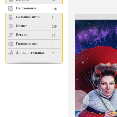
81
Настольные
148
Большие игры
5
Бизнес
209
Бегалки
54
Головоломки
7
Дополнительные
18