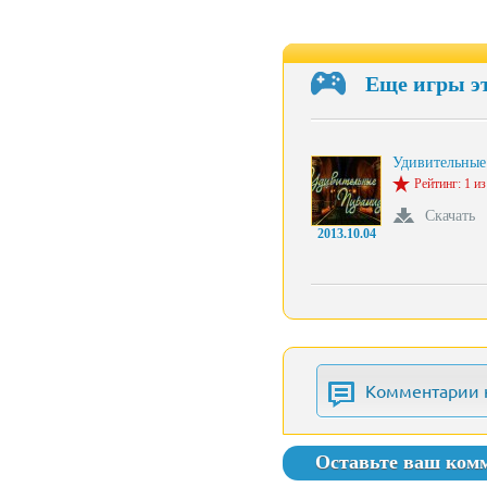
Еще игры э
Удивительные
Рейтинг: 1 из
Скачать
2013.10.04
Комментарии 
Оставьте ваш ком