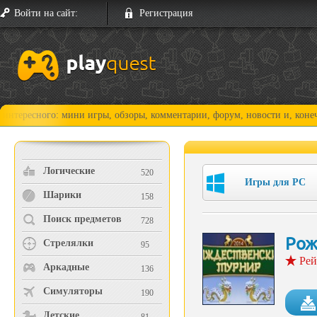
Войти на сайт:
Регистрация
го: мини игры, обзоры, комментарии, форум, новости и, конечно, прохо
Логические
520
Игры для PC
Шарики
158
Поиск предметов
728
Рож
Стрелялки
95
Рей
Аркадные
136
Симуляторы
190
Детские