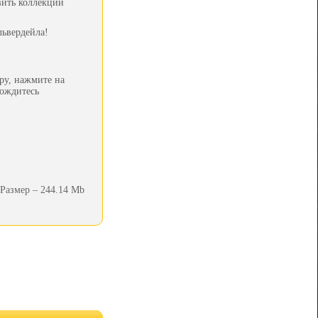
вить коллекции
львердейла!
ру, нажмите на
дождитесь
Размер – 244.14 Mb