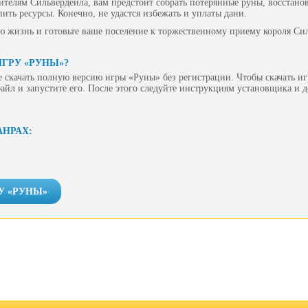
ителям Сильвердейла, вам предстоит собрать потерянные руны, восстано
ить ресурсы. Конечно, не удастся избежать и уплаты дани.
 жизнь и готовьте ваше поселение к торжественному приему короля Си
ИГРУ «РУНЫ»?
 скачать полную версию игры «Руны» без регистрации. Чтобы скачать иг
айл и запустите его. После этого следуйте инструкциям установщика и 
АНРАХ:
У «РУНЫ»