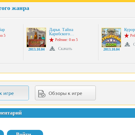
того жанра
бар
Дарья. Тайна
Курор
Карибского…
из 5
Рей
Рейтинг: 0 из 5
Скачать
2013.10.04
2013.10.04
к игре
Обзоры к игре
ментарий
Войти