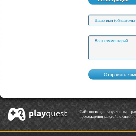
Cайт посвящен казуальным играм
прохождения каждой локации игр