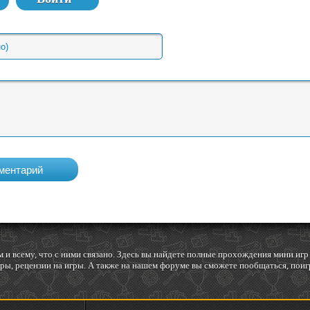
 и всему, что с ними связано. Здесь вы найдете полные прохождения мини и
ы, рецензии на игры. А также на нашем форуме вы сможете пообщаться, поигр