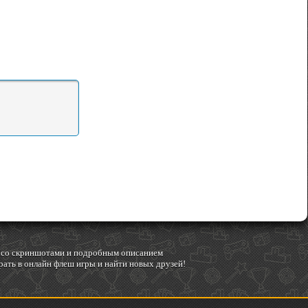
гр со скриншотами и подробным описанием
ать в онлайн флеш игры и найти новых друзей!