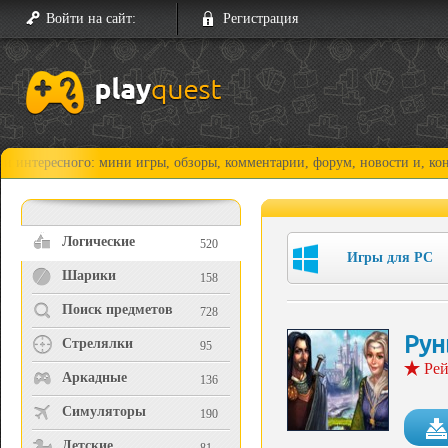
Войти на сайт:
Регистрация
есного: мини игры, обзоры, комментарии, форум, новости и, конечно, п
Логические
520
Игры для PC
Шарики
158
Поиск предметов
728
Ру
Стрелялки
95
Рей
Аркадные
136
Симуляторы
190
Детские