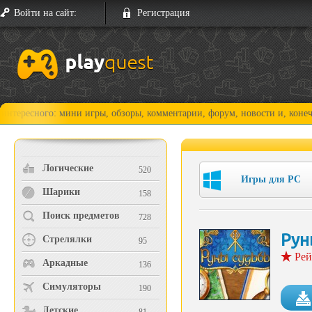
Войти на сайт:
Регистрация
го: мини игры, обзоры, комментарии, форум, новости и, конечно, прохо
Логические
520
Игры для PC
Шарики
158
Поиск предметов
728
Рун
Стрелялки
95
Рей
Аркадные
136
Симуляторы
190
Детские