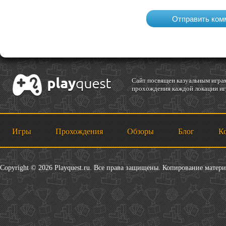
Cайт посвящен казуальным играм
прохождения каждой локации игр
Игры
Прохождения
Обзоры
Блог
К
Copyright © 2026 Playquest.ru. Все права защищены. Копирование матер