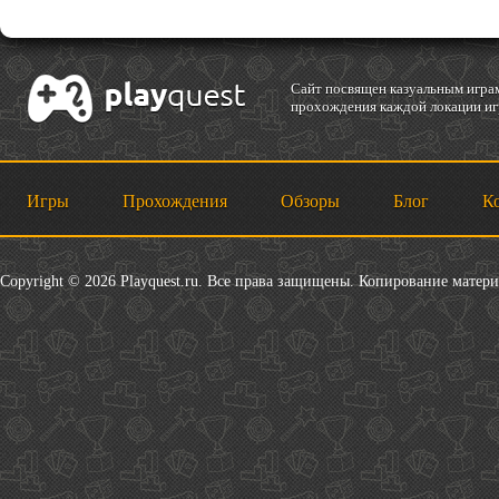
Cайт посвящен казуальным играм
прохождения каждой локации игр
Игры
Прохождения
Обзоры
Блог
К
Copyright © 2026 Playquest.ru. Все права защищены. Копирование матер