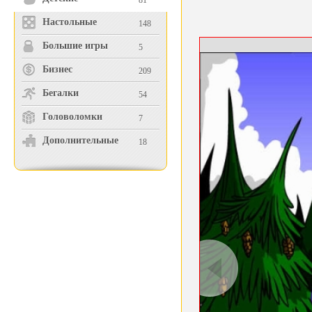
81
Настольные
148
Большие игры
5
Бизнес
209
Бегалки
54
Головоломки
7
Дополнительные
18