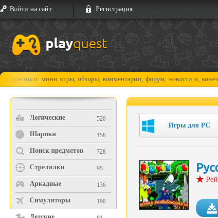
Войти на сайт:
Регистрация
го: мини игры, обзоры, комментарии, форум, новости и, конечно, прохо
Логические
520
Игры для PC
Шарики
158
Поиск предметов
728
Рус
Стрелялки
95
Рей
Аркадные
136
Симуляторы
190
Детские