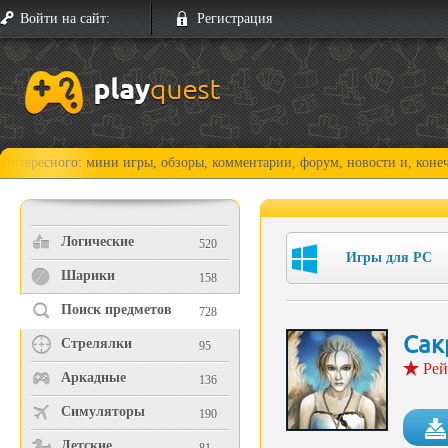
Войти на сайт:
Регистрация
го: мини игры, обзоры, комментарии, форум, новости и, конечно, прохо
Логические
520
Игры для PC
Шарики
158
Поиск предметов
728
Сак
Стрелялки
95
Рей
Аркадные
136
Симуляторы
190
Детские