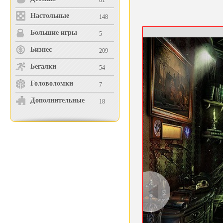
81
Настольные
148
Большие игры
5
Бизнес
209
Бегалки
54
Головоломки
7
Дополнительные
18