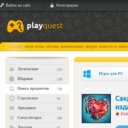
Войти на сайт:
Регистрация
го: мини игры, обзоры, комментарии, форум, новости и, конечно, прохо
Логические
520
Игры для PC
Шарики
158
Поиск предметов
728
Сак
Стрелялки
95
изд
Аркадные
136
Рей
Симуляторы
190
Детские