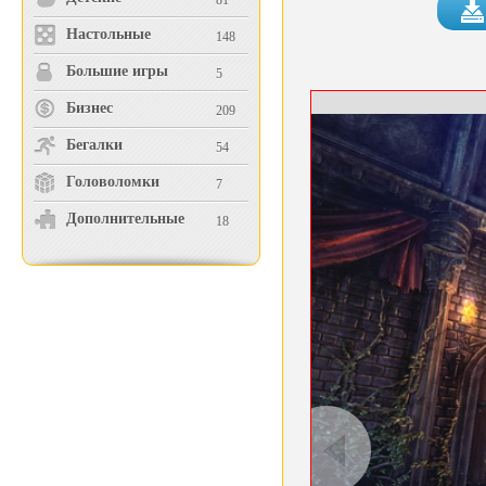
81
Настольные
148
Большие игры
5
Бизнес
209
Бегалки
54
Головоломки
7
Дополнительные
18